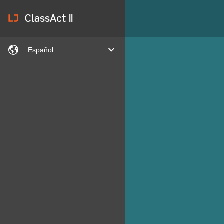
lj
ClassAct II
languages
expand
Español